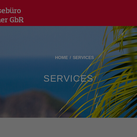
sebüro
her GbR
HOME
SERVICES
SERVICES