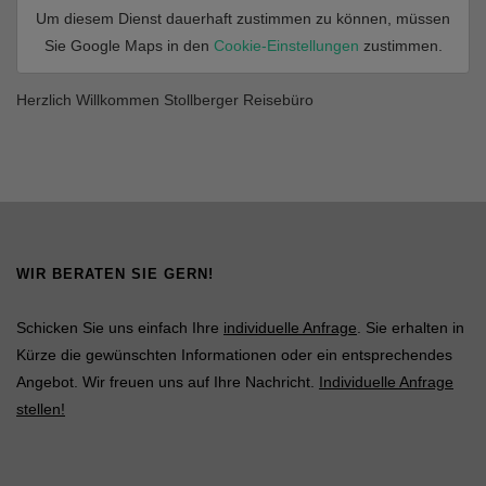
Um diesem Dienst dauerhaft zustimmen zu können, müssen
Sie
Google Maps
in den
Cookie-Einstellungen
zustimmen.
Herzlich Willkommen Stollberger Reisebüro
WIR BERATEN SIE GERN!
Schicken Sie uns einfach Ihre
individuelle Anfrage
. Sie erhalten in
Kürze die gewünschten Informationen oder ein entsprechendes
Angebot. Wir freuen uns auf Ihre Nachricht.
Individuelle Anfrage
stellen!