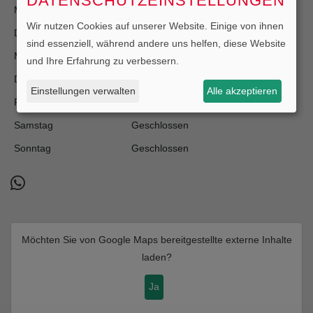
DATENSCHUTZEINSTELLUNGEN
Montag
09:00 - 15:00 Uhr
Wir nutzen Cookies auf unserer Website. Einige von ihnen
Dienstag
14:00 - 18:00 Uhr
sind essenziell, während andere uns helfen, diese Website
Mittwoch
09:00 - 15:00 Uhr
und Ihre Erfahrung zu verbessern.
Donnerstag
14:00 - 18:00 Uhr
Einstellungen verwalten
Alle akzeptieren
Freitag
09:00 - 15:00 Uhr
Samstag
Geschlossen
Sonntag
Geschlossen
Möchten Sie von
Google Maps
bereitgestellte externe Inhalte
laden?
Ja