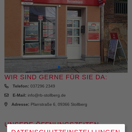
WIR SIND GERNE FÜR SIE DA:
Telefon:
037296 2349
E-Mail:
info@rb-stollberg.de
Adresse:
Pfarrstraße 6, 09366 Stollberg
UNSERE ÖFFNUNGSZEITEN